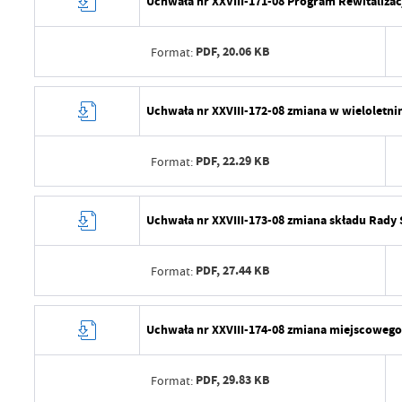
Uchwała nr XXVIII-171-08 Program Rewitalizacj
PDF,
20.06 KB
Format:
Data wytworzenia
Uchwała nr XXVIII-172-08 zmiana w wieloletn
Wytworzył
PDF,
22.29 KB
Format:
Data opublikowania
Opublikował
Data wytworzenia
Uchwała nr XXVIII-173-08 zmiana składu Rad
Data ostatniej aktualizacji
Wytworzył
Ostatnio zaktualizował
PDF,
27.44 KB
Format:
Data opublikowania
Opublikował
Data wytworzenia
Uchwała nr XXVIII-174-08 zmiana miejscowego
Data ostatniej aktualizacji
Wytworzył
Ostatnio zaktualizował
PDF,
29.83 KB
Format:
Data opublikowania