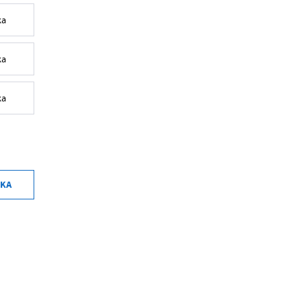
ka
ka
ka
KA