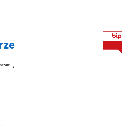
rze
prawne
ka